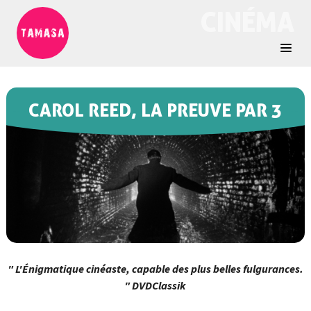
CINÉMA
CAROL REED, LA PREUVE PAR 3
" L'Énigmatique cinéaste, capable des plus belles fulgurances.
" DVDClassik