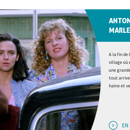
ANTONI
MARLE
A la fin de
village où
une grande
tout arrive
haine et v
EN