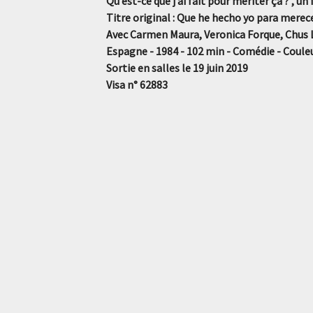
Qu’est-ce que j’ai fait pour mériter ça ? , 
Titre original : Que he hecho yo para merec
Avec Carmen Maura, Veronica Forque, Chus
Espagne - 1984 - 102 min - Comédie - Coule
Sortie en salles le 19 juin 2019
Visa n° 62883