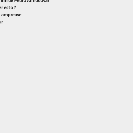
un film de Pedro Almodovar
er esto ?
 Lampreave
ur