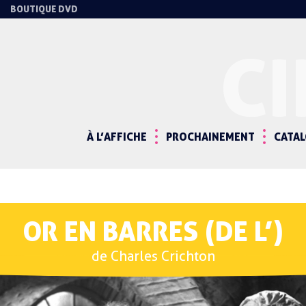
BOUTIQUE DVD
C
À L’AFFICHE
PROCHAINEMENT
CATA
OR EN BARRES (DE L’)
de Charles Crichton