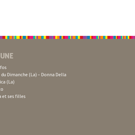
 UNE
lfos
du Dimanche (La) – Donna Della
ca (La)
to
 et ses filles