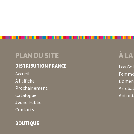
PLAN DU SITE
À LA
DISTRIBUTION FRANCE
Los Go
Accueil
Femme 
À l’affiche
Domeni
Prochainement
Arreba
Catalogue
Antonia
Jeune Public
Contacts
BOUTIQUE