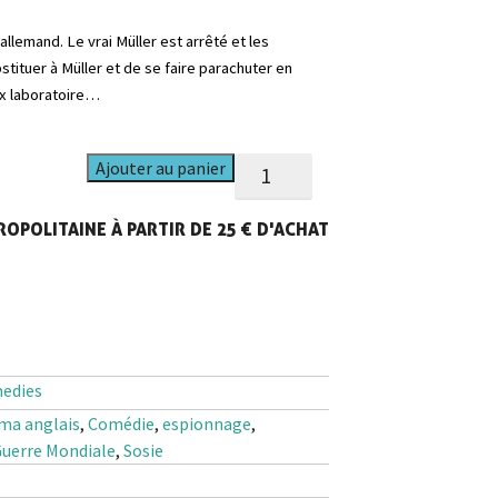
allemand. Le vrai Müller est arrêté et les
tituer à Müller et de se faire parachuter en
ux laboratoire…
quantité
Ajouter au panier
de
Goose
OPOLITAINE À PARTIR DE 25 € D'ACHAT
Steps
Out
(The)
medies
ma anglais
,
Comédie
,
espionnage
,
uerre Mondiale
,
Sosie