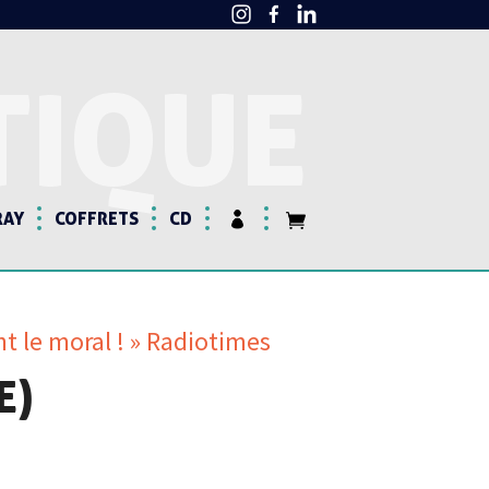
TIQUE
RAY
COFFRETS
CD
t le moral ! » Radiotimes
E)