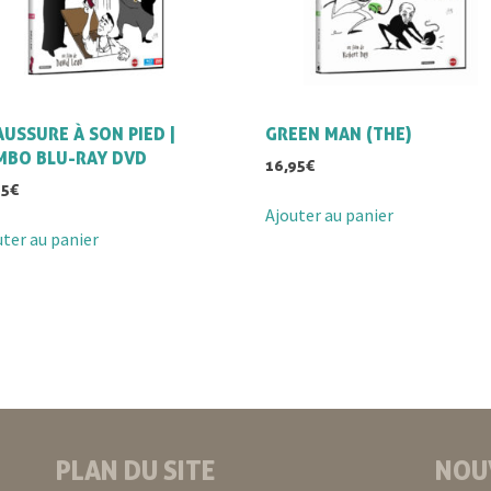
USSURE À SON PIED |
GREEN MAN (THE)
MBO BLU-RAY DVD
16,95
€
95
€
Ajouter au panier
uter au panier
PLAN DU SITE
NOU