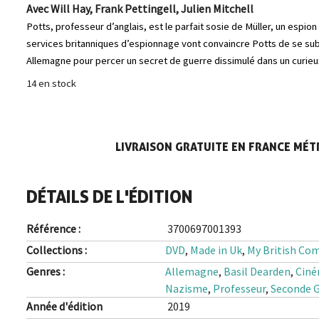
Avec Will Hay, Frank Pettingell, Julien Mitchell
Potts, professeur d’anglais, est le parfait sosie de Müller, un espion 
services britanniques d’espionnage vont convaincre Potts de se subs
Allemagne pour percer un secret
de guerre dissimulé dans un curie
14 en stock
LIVRAISON GRATUITE EN FRANCE MÉTR
DÉTAILS DE L'ÉDITION
Référence :
3700697001393
Collections :
DVD
,
Made in Uk
,
My British Co
Genres :
Allemagne
,
Basil Dearden
,
Ciné
Nazisme
,
Professeur
,
Seconde G
Année d'édition
2019