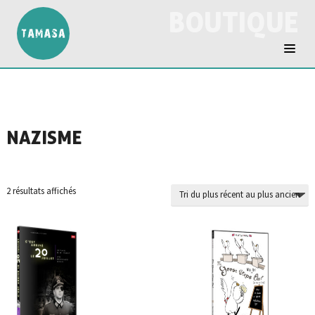
BOUTIQUE
NAZISME
Trié
2 résultats affichés
du
plus
récent
au
plus
ancien