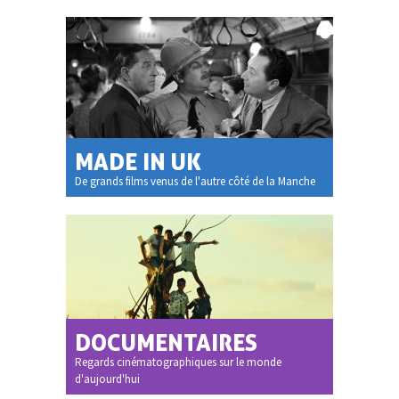
MADE IN UK
De grands films venus de l'autre côté de la Manche
DOCUMENTAIRES
Regards cinématographiques sur le monde
d'aujourd'hui