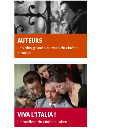
AUTEURS
Les plus grands auteurs du cinéma
mondial
VIVA L'ITALIA !
Le meilleur du cinéma Italien