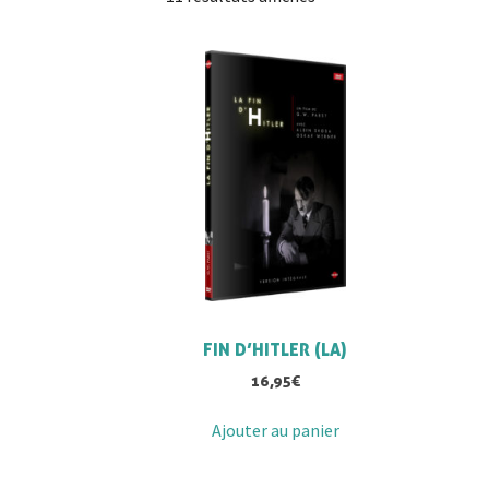
du
plus
récent
au
plus
ancien
FIN D’HITLER (LA)
16,95
€
Ajouter au panier