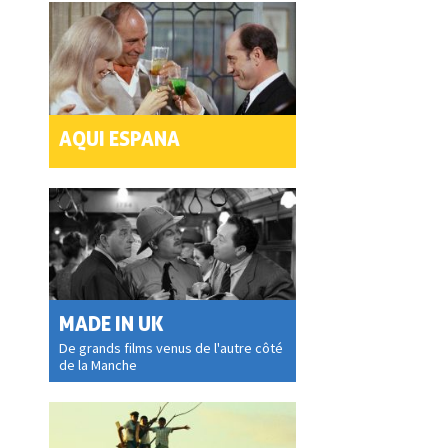
AQUI ESPANA
MADE IN UK
De grands films venus de l'autre côté
de la Manche