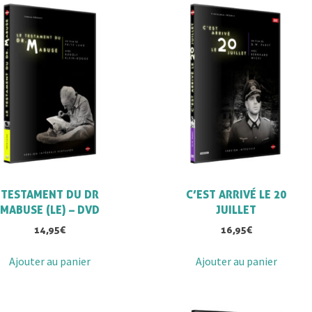
TESTAMENT DU DR
C’EST ARRIVÉ LE 20
MABUSE (LE) – DVD
JUILLET
14,95
€
16,95
€
Ajouter au panier
Ajouter au panier