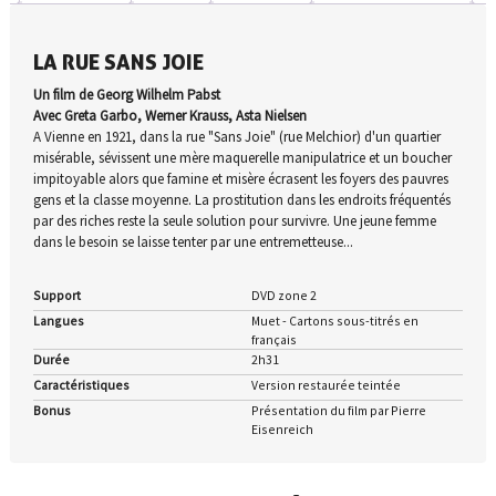
LA RUE SANS JOIE
Un film de Georg Wilhelm Pabst
Avec Greta Garbo, Werner Krauss, Asta Nielsen
A Vienne en 1921, dans la rue "Sans Joie" (rue Melchior) d'un quartier
misérable, sévissent une mère maquerelle manipulatrice et un boucher
impitoyable alors que famine et misère écrasent les foyers des pauvres
gens et la classe moyenne. La prostitution dans les endroits fréquentés
par des riches reste la seule solution pour survivre. Une jeune femme
dans le besoin se laisse tenter par une entremetteuse...
Support
DVD zone 2
Langues
Muet - Cartons sous-titrés en
français
Durée
2h31
Caractéristiques
Version restaurée teintée
Bonus
Présentation du film par Pierre
Eisenreich