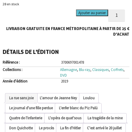
28 en stock
quantité
Ajouter au panier
de
Coffret
LIVRAISON GRATUITE EN FRANCE MÉTROPOLITAINE À PARTIR DE 25 €
G.W.
Pabst
D'ACHAT
-
Le
DÉTAILS DE L'ÉDITION
mystère
d'une
Référence :
3700697001478
âme
|
Collections :
Allemagne
,
Blu-ray
,
Classiques
,
Coffrets
,
12
DVD
films
Année d'édition
2019
dont
3
en
La rue sans joie
L'amour de Jeanne Ney
Loulou
combo
Blu-
Le journal d'une fille perdue
L'enfer blanc du Piz Palü
ray
Quatre de l'infanterie
L'opéra de quat'sous
La tragédie de la mine
DVD
Don Quichotte
Le procès
La fin d'Hitler
C'est arrivé le 20 juillet