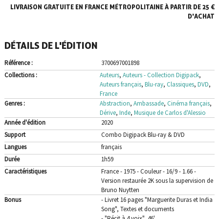
LIVRAISON GRATUITE EN FRANCE MÉTROPOLITAINE À PARTIR DE 25 €
Song
|
D'ACHAT
Combo
Blu-
DÉTAILS DE L'ÉDITION
ray
DVD
Référence :
3700697001898
Collections :
Auteurs
,
Auteurs - Collection Digipack
,
Auteurs français
,
Blu-ray
,
Classiques
,
DVD
,
France
Genres :
Abstraction
,
Ambassade
,
Cinéma français
,
Dérive
,
Inde
,
Musique de Carlos d'Alessio
Année d'édition
2020
Support
Combo Digipack Blu-ray & DVD
Langues
français
Durée
1h59
Caractéristiques
France - 1975 - Couleur - 16/9 - 1.66 -
Version restaurée 2K sous la supervision de
Bruno Nuytten
Bonus
- Livret 16 pages "Marguerite Duras et India
Song", Textes et documents
- "Récit à 4 voix", 46'