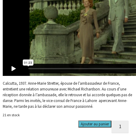
Calcutta, 1937. Anne-Marie Stretter, épouse de l’ambassadeur de France,
entretient une relation amoureuse avec Michael Richardson. Au cours d’une
réception donnée à l’ambassade, elle le retrouve et lui accorde quelques pas de
danse. Parmi les invités, le vice-consul de France à Lahore apercevant Anne-
Marie, ne tarde pas à lui déclarer son amour passionné.
21 en stock
quantité
Ajouter au panier
de
India