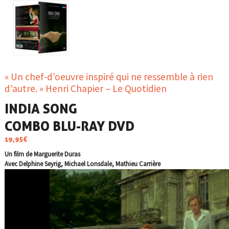
« Un chef-d’oeuvre inspiré qui ne ressemble à rien
d’autre. » Henri Chapier – Le Quotidien
INDIA SONG
COMBO BLU-RAY DVD
19,95
€
Un film de Marguerite Duras
Avec Delphine Seyrig, Michael Lonsdale, Mathieu Carrière