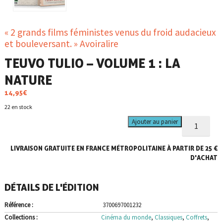
« 2 grands films féministes venus du froid audacieux
et bouleversant. » Avoiralire
TEUVO TULIO – VOLUME 1 : LA
NATURE
14,95
€
22 en stock
quantité
Ajouter au panier
de
Teuvo
LIVRAISON GRATUITE EN FRANCE MÉTROPOLITAINE À PARTIR DE 25 €
Tulio
-
D'ACHAT
Volume
1
DÉTAILS DE L'ÉDITION
:
La
Référence :
3700697001232
nature
Collections :
Cinéma du monde
,
Classiques
,
Coffrets
,