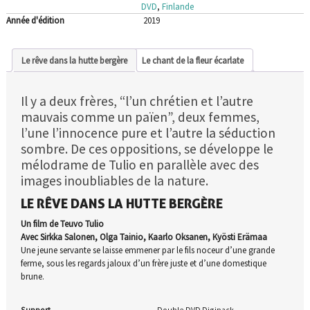
DVD
,
Finlande
Année d'édition
2019
Le rêve dans la hutte bergère
Le chant de la fleur écarlate
Il y a deux frères, “l’un chrétien et l’autre
mauvais comme un païen”, deux femmes,
l’une l’innocence pure et l’autre la séduction
sombre. De ces oppositions, se développe le
mélodrame de Tulio en parallèle avec des
images inoubliables de la nature.
LE RÊVE DANS LA HUTTE BERGÈRE
Un film de Teuvo Tulio
Avec Sirkka Salonen, Olga Tainio, Kaarlo Oksanen, Kyösti Erämaa
Une jeune servante se laisse emmener par le fils noceur d’une grande
ferme, sous les regards jaloux d’un frère juste et d’une domestique
brune.
Support
Double DVD Digipack