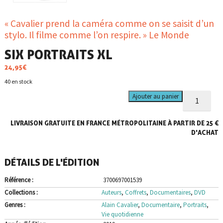
« Cavalier prend la caméra comme on se saisit d’un
stylo. Il filme comme l’on respire. » Le Monde
SIX PORTRAITS XL
24,95
€
40 en stock
quantité
Ajouter au panier
de
Six
LIVRAISON GRATUITE EN FRANCE MÉTROPOLITAINE À PARTIR DE 25 €
portraits
XL
D'ACHAT
DÉTAILS DE L'ÉDITION
Référence :
3700697001539
Collections :
Auteurs
,
Coffrets
,
Documentaires
,
DVD
Genres :
Alain Cavalier
,
Documentaire
,
Portraits
,
Vie quotidienne