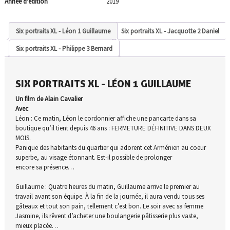
Année d'édition
2019
Six portraits XL - Léon 1 Guillaume
Six portraits XL - Jacquotte 2 Daniel
Six portraits XL - Philippe 3 Bernard
SIX PORTRAITS XL - LÉON 1 GUILLAUME
Un film de Alain Cavalier
Avec
Léon : Ce matin, Léon le cordonnier affiche une pancarte dans sa
boutique qu’il tient depuis 46 ans : FERMETURE DÉFINITIVE DANS DEUX
MOIS.
Panique des habitants du quartier qui adorent cet Arménien au coeur
superbe, au visage étonnant. Est-il possible de prolonger
encore sa présence…
Guillaume : Quatre heures du matin, Guillaume arrive le premier au
travail avant son équipe. À la fin de la journée, il aura vendu tous ses
gâteaux et tout son pain, tellement c’est bon. Le soir avec sa femme
Jasmine, ils rêvent d’acheter une boulangerie pâtisserie plus vaste,
mieux placée…