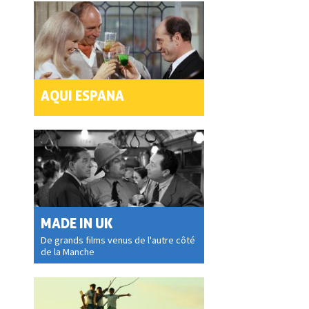
AQUI ESPANA
MADE IN UK
De grands films venus de l'autre côté
de la Manche