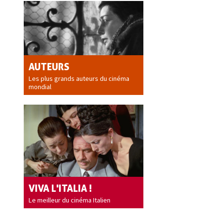
AUTEURS
Les plus grands auteurs du cinéma
mondial
VIVA L'ITALIA !
Le meilleur du cinéma Italien