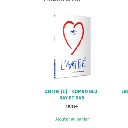
du
plus
récent
au
plus
ancien
AMITIÉ (L’) – COMBO BLU-
LI
RAY ET DVD
19,95
€
Ajouter au panier