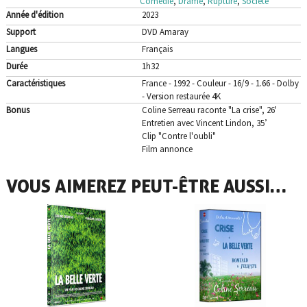
Comédie
,
Drame
,
Rupture
,
Société
Année d'édition
2023
Support
DVD Amaray
Langues
Français
Durée
1h32
Caractéristiques
France - 1992 - Couleur - 16/9 - 1.66 - Dolby
- Version restaurée 4K
Bonus
Coline Serreau raconte "La crise", 26'
Entretien avec Vincent Lindon, 35’
Clip "Contre l'oubli"
Film annonce
VOUS AIMEREZ PEUT-ÊTRE AUSSI…