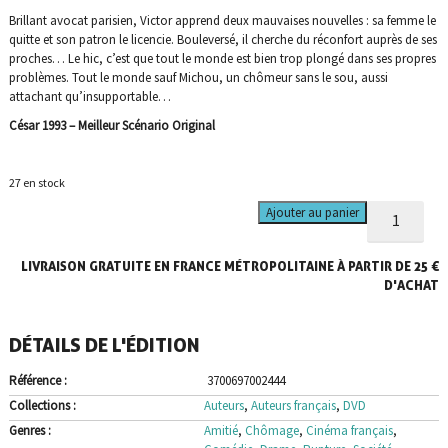
Brillant avocat parisien, Victor apprend deux mauvaises nouvelles : sa femme le
quitte et son patron le licencie. Bouleversé, il cherche du réconfort auprès de ses
proches… Le hic, c’est que tout le monde est bien trop plongé dans ses propres
problèmes. Tout le monde sauf Michou, un chômeur sans le sou, aussi
attachant qu’insupportable…
César 1993 – Meilleur Scénario Original
27 en stock
quantité
Ajouter au panier
de
Crise
LIVRAISON GRATUITE EN FRANCE MÉTROPOLITAINE À PARTIR DE 25 €
(La)
-
D'ACHAT
Version
restaurée
DÉTAILS DE L'ÉDITION
4K
-
Référence :
3700697002444
DVD
Collections :
Auteurs
,
Auteurs français
,
DVD
Genres :
Amitié
,
Chômage
,
Cinéma français
,