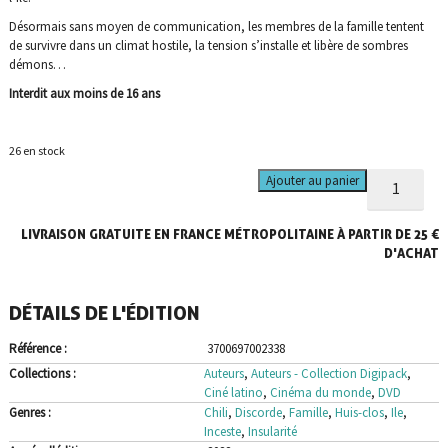
Désormais sans moyen de communication, les membres de la famille tentent
de survivre dans un climat hostile, la tension s’installe et libère de sombres
démons…
Interdit aux moins de 16 ans
26 en stock
quantité
Ajouter au panier
de
Algunas
LIVRAISON GRATUITE EN FRANCE MÉTROPOLITAINE À PARTIR DE 25 €
bestias
D'ACHAT
DÉTAILS DE L'ÉDITION
Référence :
3700697002338
Collections :
Auteurs
,
Auteurs - Collection Digipack
,
Ciné latino
,
Cinéma du monde
,
DVD
Genres :
Chili
,
Discorde
,
Famille
,
Huis-clos
,
Ile
,
Inceste
,
Insularité