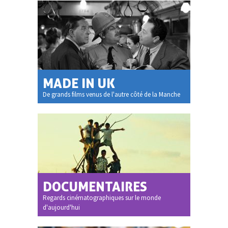
MADE IN UK
De grands films venus de l'autre côté de la Manche
DOCUMENTAIRES
Regards cinématographiques sur le monde
d'aujourd'hui