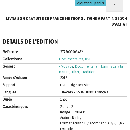
quantité
Ajouter au panier
de
Route
LIVRAISON GRATUITE EN FRANCE MÉTROPOLITAINE À PARTIR DE 25 €
du
Sel
D'ACHAT
(La)
DÉTAILS DE L'ÉDITION
Référence :
3775000009472
Collections :
Documentaires
,
DVD
Genres :
- Voyage
,
Documentaire
,
Hommage à la
nature
,
Tibet
,
Tradition
Année d'édition
2012
Support
DVD - Digipack slim
Langues
Tibétain - Sous-Titres : Français
Durée
1h50
Caractéristiques
Zone : 2
Image : Couleur
Audio : Dolby
Format écran : 16/9 compatible 4/3, 1,85
respecté