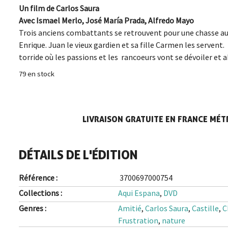
Un film de Carlos Saura
Avec Ismael Merlo, José María Prada, Alfredo Mayo
Trois anciens combattants se retrouvent pour une chasse au
Enrique. Juan le vieux gardien et sa fille Carmen les servent.
torride où les passions et les rancoeurs vont se dévoiler et a
79 en stock
LIVRAISON GRATUITE EN FRANCE MÉTR
DÉTAILS DE L'ÉDITION
Référence :
3700697000754
Collections :
Aqui Espana
,
DVD
Genres :
Amitié
,
Carlos Saura
,
Castille
,
C
Frustration
,
nature