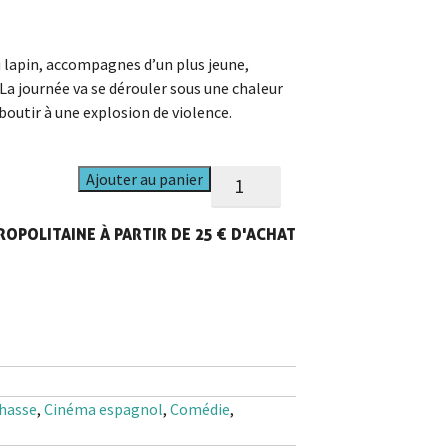
 lapin, accompagnes d’un plus jeune,
 La journée va se dérouler sous une chaleur
boutir à une explosion de violence.
quantité
Ajouter au panier
de
Chasse
OPOLITAINE À PARTIR DE 25 € D'ACHAT
(La)
hasse
,
Cinéma espagnol
,
Comédie
,