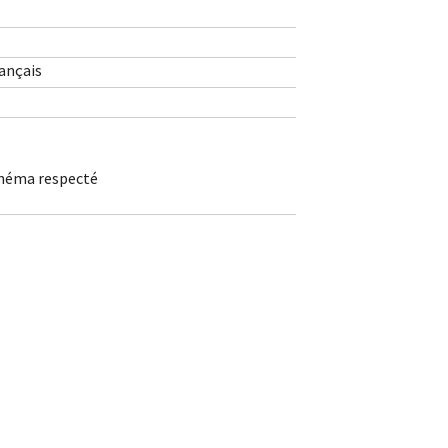
rançais
inéma respecté