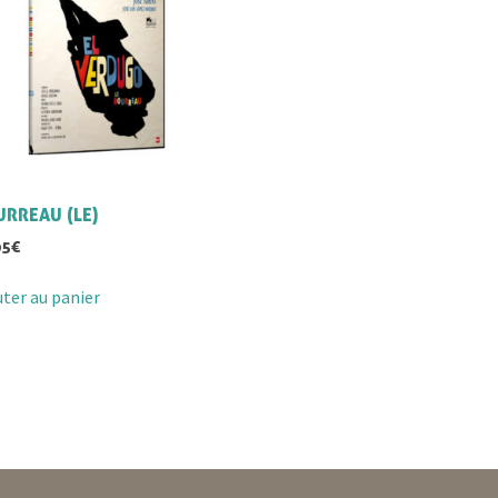
RREAU (LE)
95
€
uter au panier