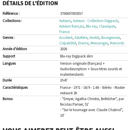
DÉTAILS DE L'ÉDITION
Blu-
ray
Référence :
3700697003557
Digipack
Collections :
Auteurs
,
Auteurs - Collection Digipack
,
Auteurs français
,
Blu-ray
,
Classiques
,
France
Genres :
Accident
,
Adultère
,
Amitié
,
Bourgeoisie
,
Culpabilité
,
Drame
,
Mensonges
,
Remords
Année d'édition
2026
Support
Blu-ray Digipack slim
Langues
Version originale (français) +
Audiodescription + Sous-titres sourds et
malentendants
Durée
1h47
Caractéristiques
France - 1971 - 16/9 - 1.66 - Stéréo - Master
restauré 2K
Bonus
- "Dreyer, Agatha Christie, Brétécher", par
Nicolas Pariser, 51'
- "Sur le tournage avec Claude Chabrol",
10'