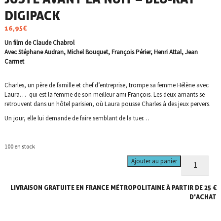
DIGIPACK
16,95
€
Un film de Claude Chabrol
Avec Stéphane Audran, Michel Bouquet, François Périer, Henri Attal, Jean
Carmet
Charles, un père de famille et chef d’entreprise, trompe sa femme Hélène avec
Laura… qui est la femme de son meilleur ami François. Les deux amants se
retrouvent dans un hôtel parisien, où Laura pousse Charles à des jeux pervers.
Un jour, elle lui demande de faire semblant de la tuer…
100 en stock
quantité
Ajouter au panier
de
Juste
LIVRAISON GRATUITE EN FRANCE MÉTROPOLITAINE À PARTIR DE 25 €
avant
la
D'ACHAT
nuit
-