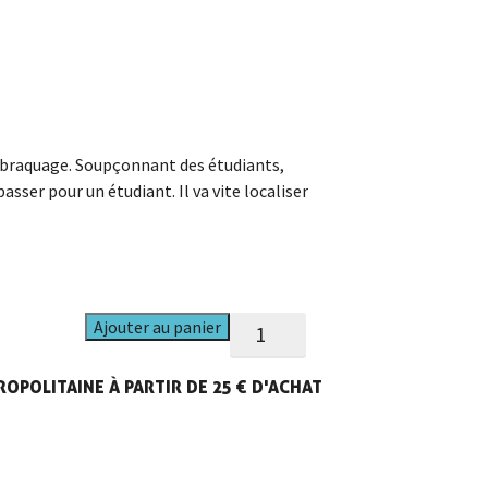
 braquage. Soupçonnant des étudiants,
passer pour un étudiant. Il va vite localiser
quantité
Ajouter au panier
de
Jeunesse
OPOLITAINE À PARTIR DE 25 € D'ACHAT
perdue
-
Combo
Blu-