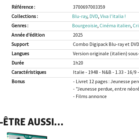
Référence :
3700697003359
Collections :
Blu-ray
,
DVD
,
Viva l'italia !
Genres :
Bourgeoisie
,
Cinéma italien
,
Cr
Année d'édition
2025
Support
Combo Digipack Blu-ray et DV
Langues
Version originale (italien) sous
Durée
1h20
Caractéristiques
Italie - 1948 - N&B - 1.33 - 16/9
Bonus
- Livret 12 pages : Jeunesse per
- "Jeunesse perdue, entre néoré
- Films annonce
-ÊTRE AUSSI…