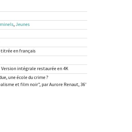
ray
et
DVD
iminels
,
Jeunes
D
-titrée en français
 - Version intégrale restaurée en 4K
due, une école du crime ?
alisme et film noir", par Aurore Renaut, 36'