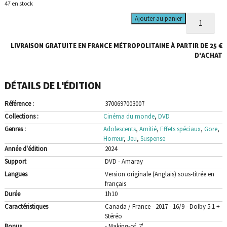
47 en stock
quantité
Ajouter au panier
de
Game
LIVRAISON GRATUITE EN FRANCE MÉTROPOLITAINE À PARTIR DE 25 €
of
Death
D'ACHAT
-
DVD
DÉTAILS DE L'ÉDITION
Référence :
3700697003007
Collections :
Cinéma du monde
,
DVD
Genres :
Adolescents
,
Amitié
,
Effets spéciaux
,
Gore
,
Horreur
,
Jeu
,
Suspense
Année d'édition
2024
Support
DVD - Amaray
Langues
Version originale (Anglais) sous-titrée en
français
Durée
1h10
Caractéristiques
Canada / France - 2017 - 16/9 - Dolby 5.1 +
Stéréo
Bonus
- Making-of, 7'