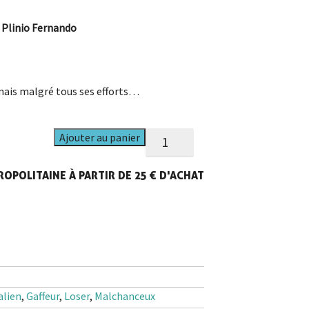
 Plinio Fernando
amais malgré tous ses efforts…
quantité
Ajouter au panier
de
Fantozzi
OPOLITAINE À PARTIR DE 25 € D'ACHAT
alien
,
Gaffeur
,
Loser
,
Malchanceux