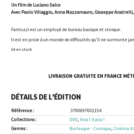
Un film de Luciano Salce
Avec Paolo Villaggio, Anna Mazzamauro, Giuseppe Anatrelli,
Fantozzi est un employé de bureau basique et stoïque.
Il est en proie à un monde de difficultés qu’il ne surmonte j
64 en stock
LIVRAISON GRATUITE EN FRANCE MÉTR
DÉTAILS DE L'ÉDITION
Référence :
3700697002154
Collections :
DVD
,
Viva l'italia !
Genres :
Burlesque - Comique
,
Cinéma it