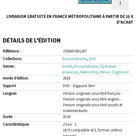
Ajouter au panier
de
Close
LIVRAISON GRATUITE EN FRANCE MÉTROPOLITAINE À PARTIR DE 25 €
encounters
with
D'ACHAT
Vilmos
Zsigmond
DÉTAILS DE L'ÉDITION
Référence :
3700697001287
Collections :
Documentaires
,
DVD
Genres :
Amitié
,
Documentaire
,
Opérateur
américain
,
Rencontre
,
Vilmos Zsigmond
Année d'édition
2018
Support
DVD - Digipack Slim
Langues
Version originale sous-titré français -
Version originale sous-titré anglais -
Version originale sous-titré sourds et
malentendants
Durée
1h20
Caractéristiques
Zone : 2
16/9 compatible 4/3, format cinéma
respecté