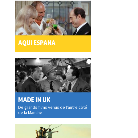
AQUI ESPANA
MADE IN UK
De grands films venus de l'autre côté
de la Manche