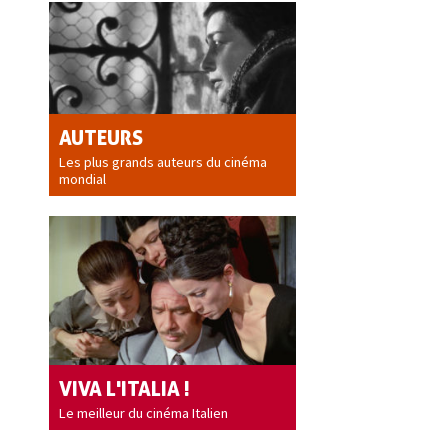
AUTEURS
Les plus grands auteurs du cinéma
mondial
VIVA L'ITALIA !
Le meilleur du cinéma Italien