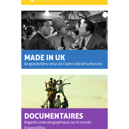
MADE IN UK
De grands films venus de l'autre côté de la Manche
DOCUMENTAIRES
Regards cinématographiques sur le monde
d'aujourd'hui