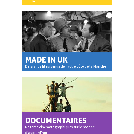
MADE IN UK
De grands films venus de l'autre côté de la Manche
DOCUMENTAIRES
Regards cinématographiques sur le monde
d'aujourd'hui