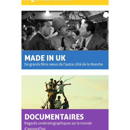
MADE IN UK
De grands films venus de l'autre côté de la Manche
DOCUMENTAIRES
Regards cinématographiques sur le monde
d'aujourd'hui