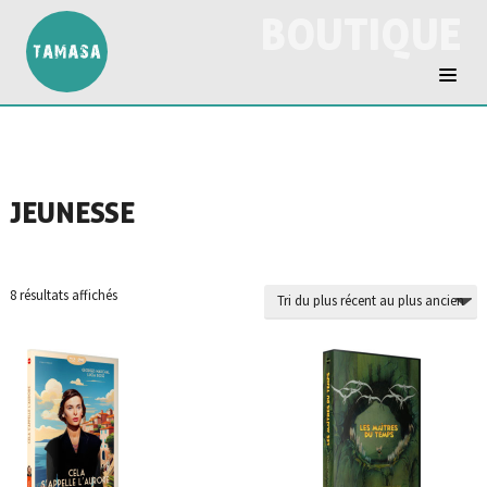
BOUTIQUE
JEUNESSE
Trié
8 résultats affichés
du
plus
récent
au
plus
ancien