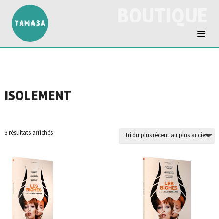
BOUTIQUE
ISOLEMENT
Trié
3 résultats affichés
du
plus
récent
au
plus
ancien