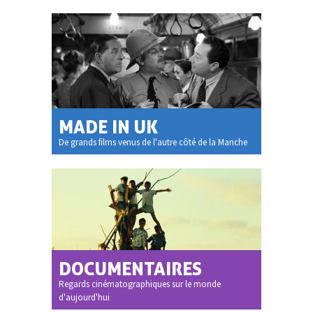
MADE IN UK
De grands films venus de l'autre côté de la Manche
DOCUMENTAIRES
Regards cinématographiques sur le monde
d'aujourd'hui