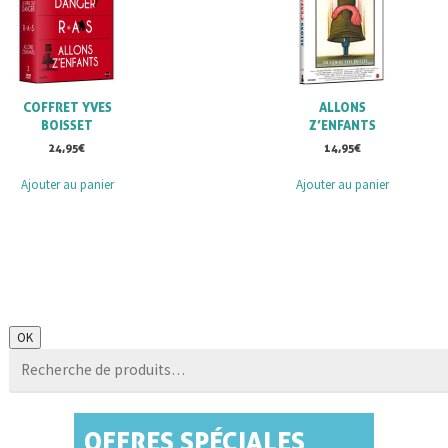
COFFRET YVES
ALLONS
BOISSET
Z’ENFANTS
24,95
€
14,95
€
Ajouter au panier
Ajouter au panier
Recherche
OK
pour :
OFFRES SPÉCIALES