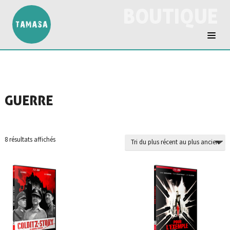
BOUTIQUE
GUERRE
Trié
8 résultats affichés
du
plus
récent
au
plus
ancien