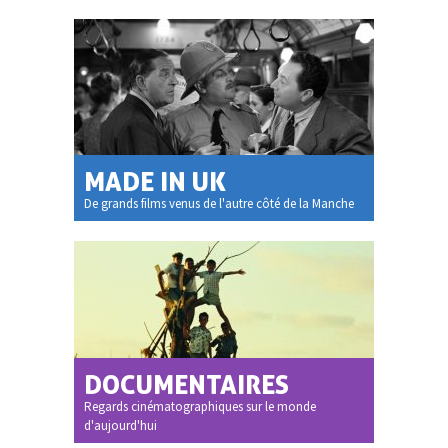
MADE IN UK
De grands films venus de l'autre côté de la Manche
DOCUMENTAIRES
Regards cinématographiques sur le monde
d'aujourd'hui