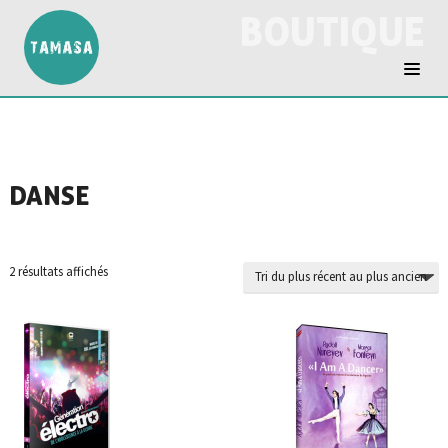
BOUTIQUE
DANSE
Trié
2 résultats affichés
du
plus
récent
au
plus
ancien