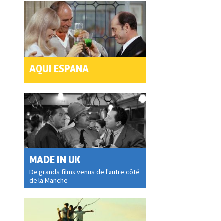
AQUI ESPANA
MADE IN UK
De grands films venus de l'autre côté
de la Manche