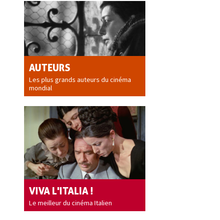
AUTEURS
Les plus grands auteurs du cinéma
mondial
VIVA L'ITALIA !
Le meilleur du cinéma Italien