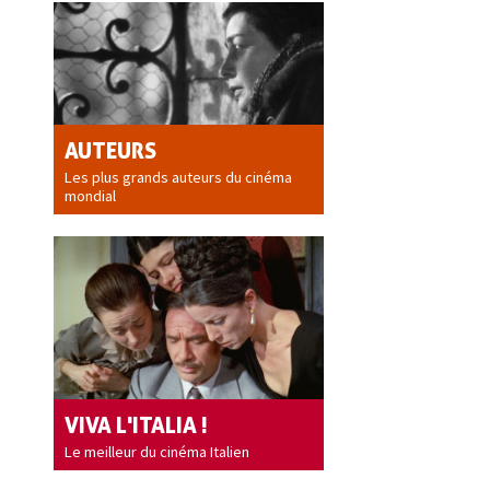
AUTEURS
Les plus grands auteurs du cinéma
mondial
VIVA L'ITALIA !
Le meilleur du cinéma Italien