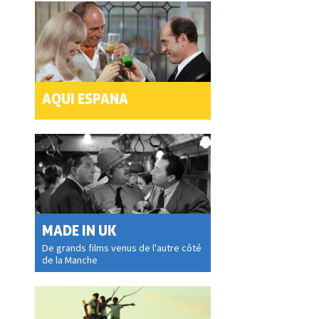
AQUI ESPANA
MADE IN UK
De grands films venus de l'autre côté
de la Manche