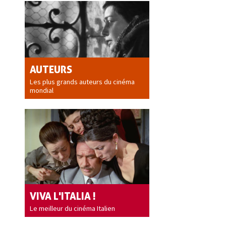
AUTEURS
Les plus grands auteurs du cinéma
mondial
VIVA L'ITALIA !
Le meilleur du cinéma Italien