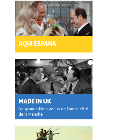
AQUI ESPANA
MADE IN UK
De grands films venus de l'autre côté
de la Manche