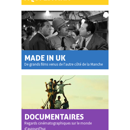
MADE IN UK
De grands films venus de l'autre côté de la Manche
DOCUMENTAIRES
Regards cinématographiques sur le monde
d'aujourd'hui