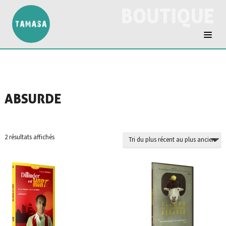
BOUTIQUE
ABSURDE
Trié
2 résultats affichés
du
plus
récent
au
plus
ancien